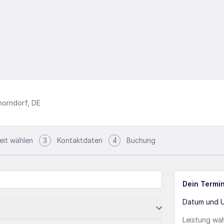
horndorf, DE
eit wählen
3
Kontaktdaten
4
Buchung
Dein Termi
Datum und U
Leistung wä